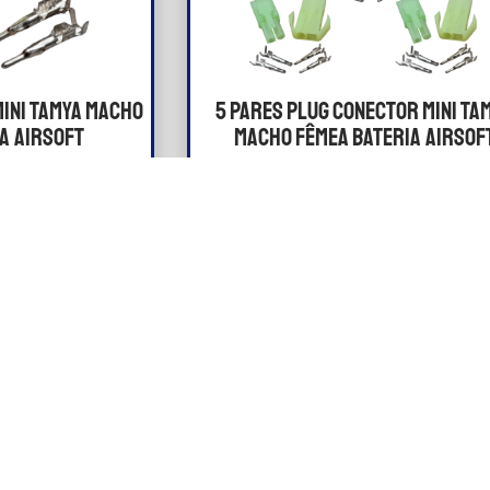
Mini Tamya Macho
5 Pares Plug Conector Mini Ta
a Airsoft
Macho Fêmea Bateria Airsof
antir conexão
Projetado para garantir cone
 de energia e
firme, baixa perda de energia
ão elétrica
excelente condução elétric
00
R$
23,00
AR
COMPRAR