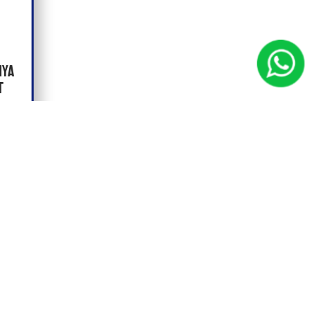
mya
t
xão
 e
a