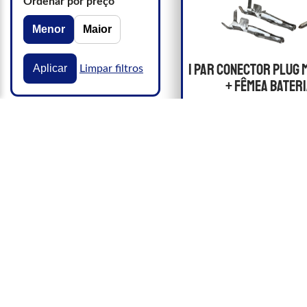
Ordenar por preço
Menor
Maior
1 Par Conector Plug 
Aplicar
Limpar filtros
+ Fêmea bateri
Projetado para gar
firme, baixa perda
excelente conduç
R$
5,
COMPR