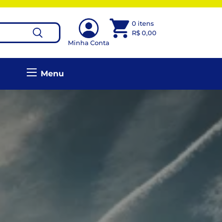
0 itens
R$
0,00
Minha Conta
Menu