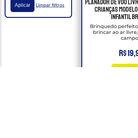
Planador De Voo Liv
Aplicar
Limpar filtros
crianças Modelo
Infantil B
Brinquedo perfeito
brincar ao ar livr
campo
R$
19,
COMPR