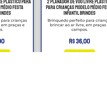
re Plástico Para
2 Planador De Voo Livre Plást
 Médio Festa
Para crianças Modelo Médio F
rindes
Infantil Brindes
 para crianças
Brinquedo perfeito para crian
e, em praças e
brincar ao ar livre, em praças
s.
campos.
90
R$
36,00
AR
COMPRAR