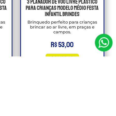
ico
3 Planador De Voo Livre Plástico
esta
Para crianças Modelo Médio Festa
Infantil Brindes
ças
Brinquedo perfeito para crianças
 e
brincar ao ar livre, em praças e
campos.
R$
53,00
COMPRAR