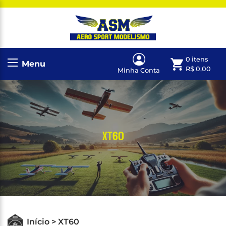
0 itens
Menu
R$
0,00
Minha Conta
XT60
Início > XT60