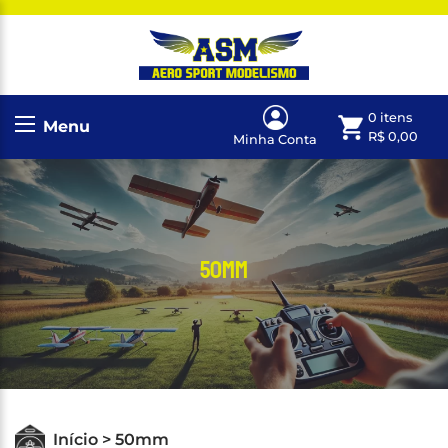
0 itens
Menu
R$
0,00
Minha Conta
50mm
Início > 50mm