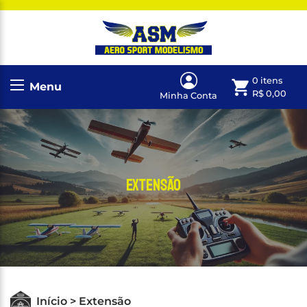
0 itens
Menu
R$
0,00
Minha Conta
Extensão
Início > Extensão