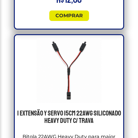
R$
12,00
COMPRAR
1 Extensão Y Servo 15cm 22awg Siliconado
Heavy Duty C/ Trava
Bitola 22AWG Heavy Duty para maior