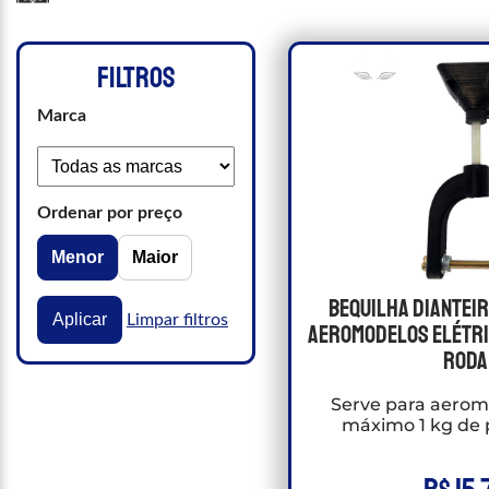
FILTROS
Marca
Ordenar por preço
Menor
Maior
Bequilha Diantei
Aplicar
Limpar filtros
Aeromodelos Elétri
roda
Serve para aerom
máximo 1 kg de 