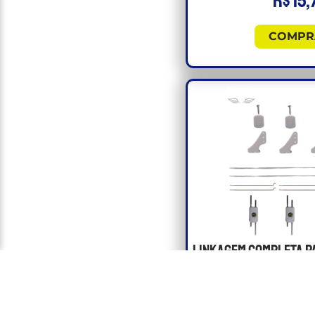
R$
15,
COMPR
Linkagem Completa 
Elétrico de 110cm c
Arame
Linkagem comple