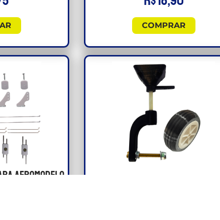
75
R$
18,90
AR
COMPRAR
Para Aeromodelo
Bequilha Dianteira Com Roda P
om Horn Stopper
Aeromodelo 1kg
s
ta para seu
Serve para aeromodelos de 