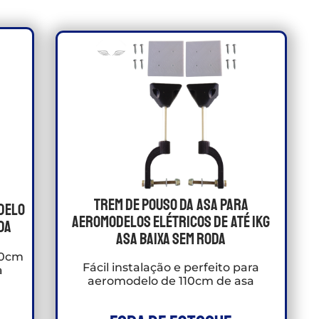
Trem De Pouso Da Asa Para
delo
Aeromodelos Elétricos de até 1kg
da
Asa Baixa sem roda
10cm
Fácil instalação e perfeito para
a
aeromodelo de 110cm de asa