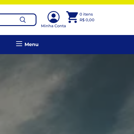
0 itens
R$
0,00
Minha Conta
Menu