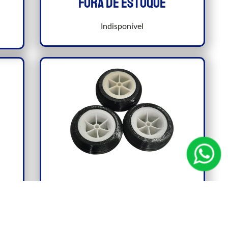
Fora de estoque
Indisponível
ara
3 Roda macia 42mm Aeromodelo
Elétrico 110cm de asa 7grs cada
Perfeita para aeromodelos de 110cm
no