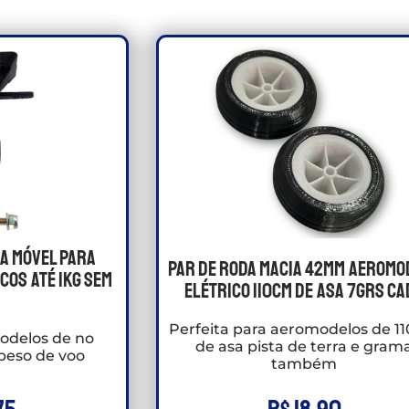
ra Móvel Para
Par de Roda macia 42mm Aeromo
cos Até 1kg Sem
Elétrico 110cm de asa 7grs ca
Perfeita para aeromodelos de 1
odelos de no
de asa pista de terra e gram
peso de voo
também