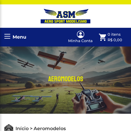
0 itens
Menu
R$
0,00
Minha Conta
Aeromodelos
Início > Aeromodelos