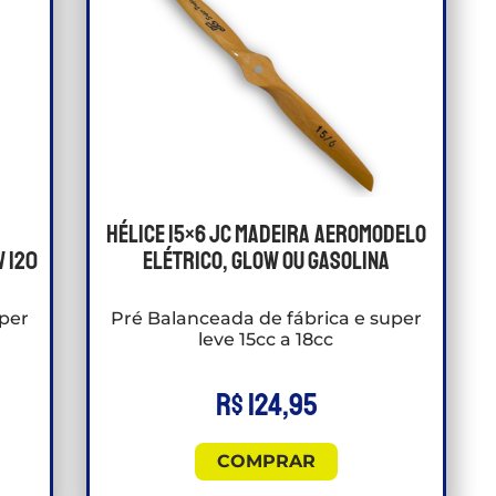
Hélice 15×6 JC madeira aeromodelo
 120
elétrico, glow ou gasolina
uper
Pré Balanceada de fábrica e super
leve 15cc a 18cc
R$
124,95
COMPRAR