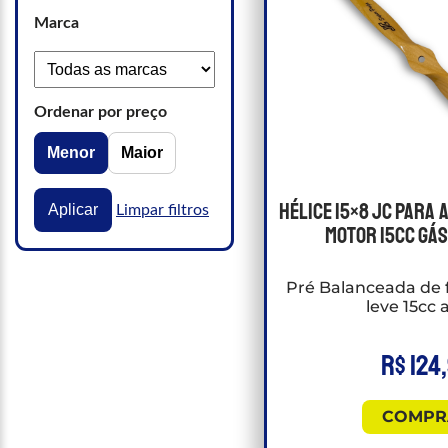
Marca
Ordenar por preço
Menor
Maior
Hélice 15×8 JC para
Aplicar
Limpar filtros
motor 15cc gás
Pré Balanceada de f
leve 15cc 
R$
124
COMPR