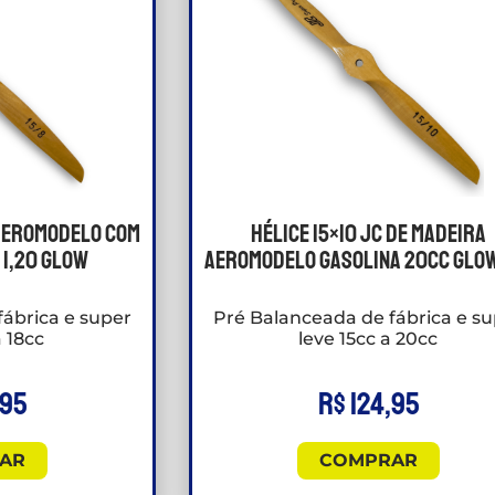
 aeromodelo com
Hélice 15×10 JC de madeira
 1,20 Glow
aeromodelo Gasolina 20cc Glow
ábrica e super
Pré Balanceada de fábrica e s
a 18cc
leve 15cc a 20cc
,95
R$
124,95
AR
COMPRAR