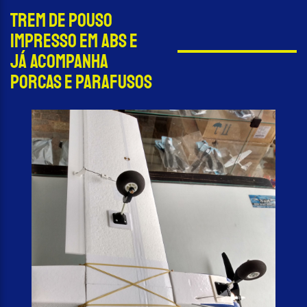
Trem de pouso
impresso em ABS e
já acompanha
porcas e parafusos