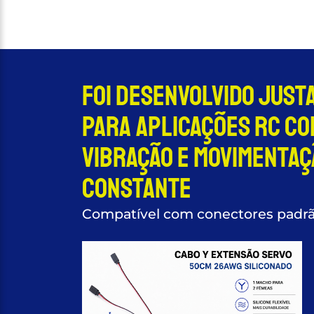
Foi desenvolvido jus
para aplicações RC co
vibração e movimentaç
constante
Compatível com conectores padr