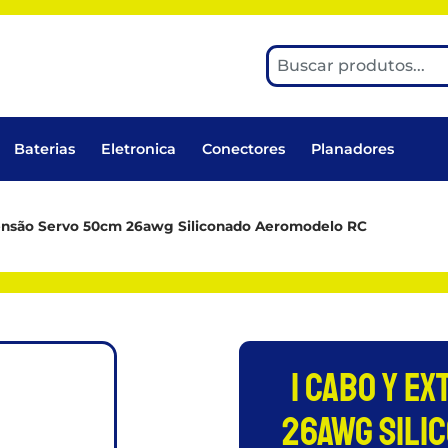
Baterias
Eletronica
Conectores
Planadores
tensão Servo 50cm 26awg Siliconado Aeromodelo RC
1 Cabo Y E
26awg Sili