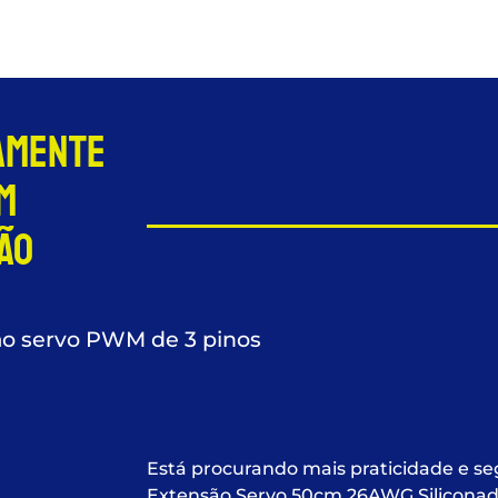
tamente
m
ão
ão servo PWM de 3 pinos
Está procurando mais praticidade e se
Extensão Servo 50cm 26AWG Siliconado