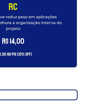
RC
eve reduz peso em aplicações
lhora a organização interna do
projeto
R$
14,00
2,60
no PIX (10% OFF)