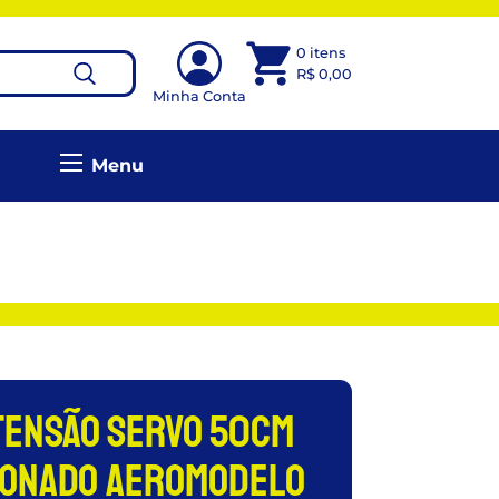
0 itens
R$
0,00
Minha Conta
Menu
xtensão Servo 50cm
conado Aeromodelo