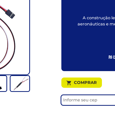
A construção l
aeronáuticas e me
R$
1
COMPRAR