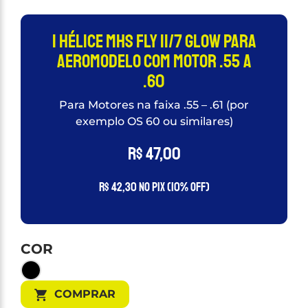
1 Hélice Mhs Fly 11/7 Glow Para
Aeromodelo Com Motor .55 A
.60
Para Motores na faixa .55 – .61 (por
exemplo OS 60 ou similares)
R$
47,00
R$
42,30
no PIX (10% OFF)
COR
COMPRAR