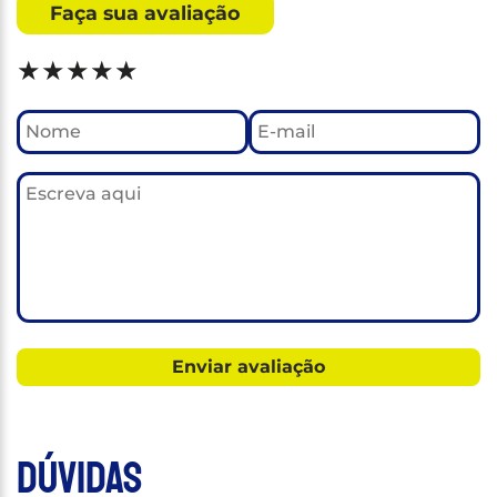
Faça sua avaliação
★
★
★
★
★
Dúvidas