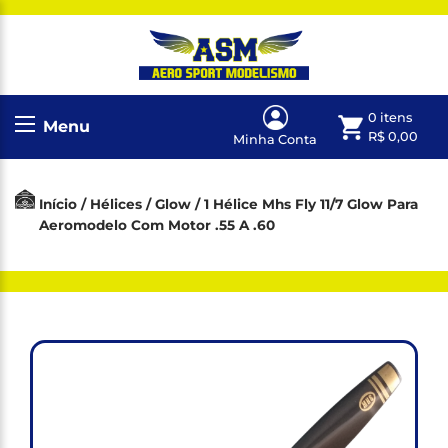
0 itens
Menu
R$
0,00
Minha Conta
Início
/
Hélices
/
Glow
/ 1 Hélice Mhs Fly 11/7 Glow Para
Aeromodelo Com Motor .55 A .60