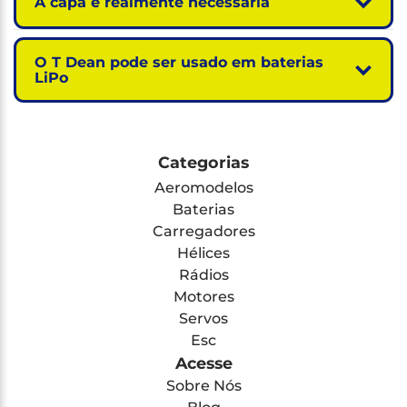
A capa é realmente necessária
O T Dean pode ser usado em baterias
LiPo
Categorias
Aeromodelos
Baterias
Carregadores
Hélices
Rádios
Motores
Servos
Esc
Acesse
Sobre Nós