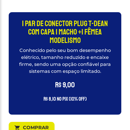
1 Par de Conector Plug T-dean
com capa 1 Macho +1 fêmea
Modelismo
Conhecido pelo seu bom desempenho
elétrico, tamanho reduzido e encaixe
firme, sendo uma opção confiável para
sistemas com espaço limitado.
R$
9,00
R$
8,10
no PIX (10% OFF)
COMPRAR