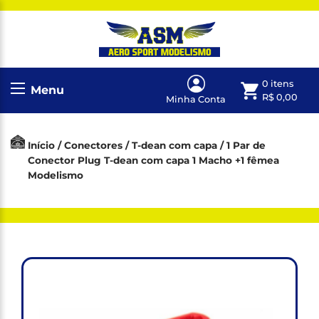
0 itens
Menu
R$
0,00
Minha Conta
Início
/
Conectores
/
T-dean com capa
/ 1 Par de
Conector Plug T-dean com capa 1 Macho +1 fêmea
Modelismo