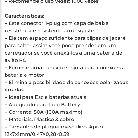
– Recomende o uso Vezes: 1000 vezes
Características:
–
Este conector T-plug com capa de baixa
resistência e resistente ao desgaste
–
Ele tem espaço suficiente para clipes de jacaré
para caber assim você pode prender em um
carregador se você anexá-los a uma bateria de
avião RC
–
Fornece uma conexão segura para conexões a
bateria e motor
–
Elimina a possibilidade de conexões polarizadas
erradas
–
Ideal para Esc e baterias atuais
–
Adequado para Lipo Battery
–
Corrente: 50A (100A máximo)
–
Materiais: Plástico & cobre
–
Tamanho do plugue masculino: Aprox.
12x7x1mm/0,47×0,28×0,59″