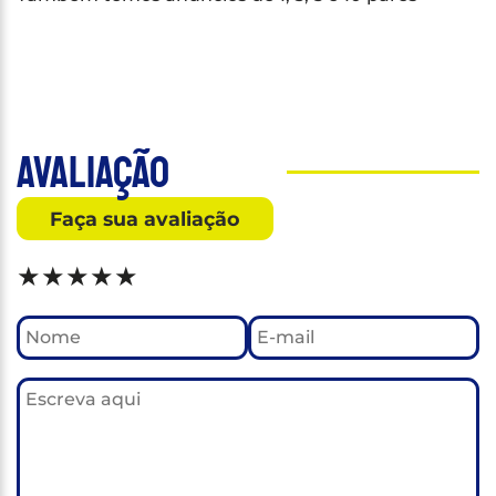
Avaliação
Faça sua avaliação
★
★
★
★
★