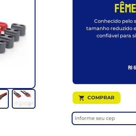
fême
Conhecido pelo 
tamanho reduzido e
confiável para 
R$
6
COMPRAR