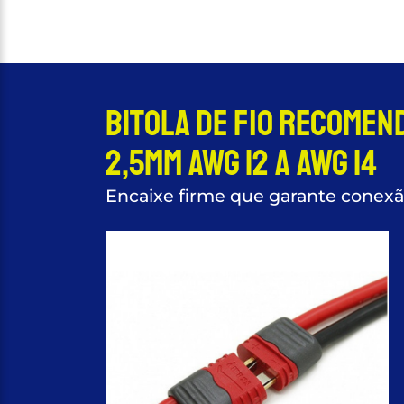
Bitola de fio recomen
2,5mm AWG 12 a AWG 14
Encaixe firme que garante conex