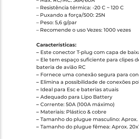
– Max. RC/MC: 36A/60A
– Resistência térmica: -20 C ~ 120 C
– Puxando a força/500: 25N
– Peso: 5,6 g/par
– Recomende o uso Vezes: 1000 vezes
Características:
–
Este conector T-plug com capa de baixa
–
Ele tem espaço suficiente para clipes
bateria de avião RC
–
Fornece uma conexão segura para cone
–
Elimina a possibilidade de conexões po
–
Ideal para Esc e baterias atuais
–
Adequado para Lipo Battery
–
Corrente: 50A (100A máximo)
–
Materiais: Plástico & cobre
–
Tamanho do plugue masculino: Aprox.
–
Tamanho do plugue fêmea: Aprox. 20x