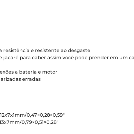
 resistência e resistente ao desgaste
 de jacaré para caber assim você pode prender em um c
xões a bateria e motor
larizadas erradas
 12x7x1mm/0,47×0,28×0,59″
13x7mm/0,79×0,51×0,28″