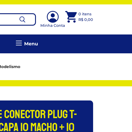
0 itens
R$
0,00
Minha Conta
Menu
 Modelismo
e Conector Plug T-
Capa 10 Macho + 10