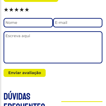
★
★
★
★
★
Dúvidas