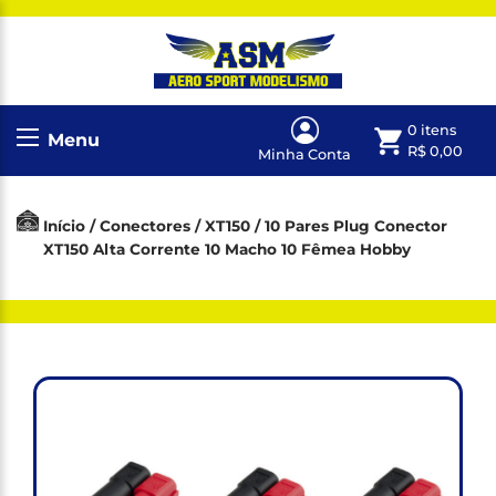
0 itens
Menu
R$
0,00
Minha Conta
Início
/
Conectores
/
XT150
/ 10 Pares Plug Conector
XT150 Alta Corrente 10 Macho 10 Fêmea Hobby