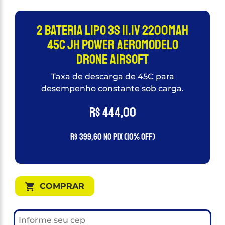
2 Bateria lipo 3s 11.1v 2200mah
45c JH Power Aeromodelo
Drone Airsoft
Taxa de descarga de 45C para
desempenho constante sob carga.
R$
444,00
R$
399,60
no PIX (10% OFF)
COMPRAR