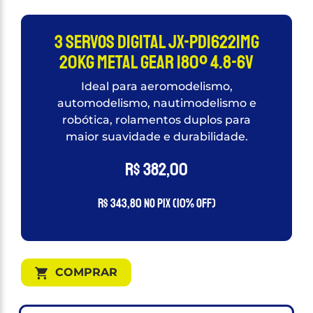
3 Servos Digital JX-PDI6221MG
20Kg Metal Gear 180º 4.8-6v
Ideal para aeromodelismo,
automodelismo, nautimodelismo e
robótica, rolamentos duplos para
maior suavidade e durabilidade.
R$
382,00
R$
343,80
no PIX (10% OFF)
COMPRAR