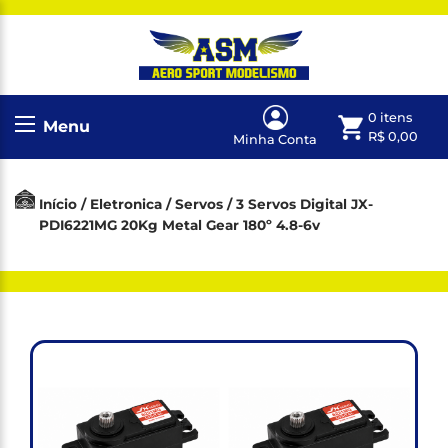
0 itens
Menu
R$
0,00
Minha Conta
Início
/
Eletronica
/
Servos
/ 3 Servos Digital JX-
PDI6221MG 20Kg Metal Gear 180º 4.8-6v