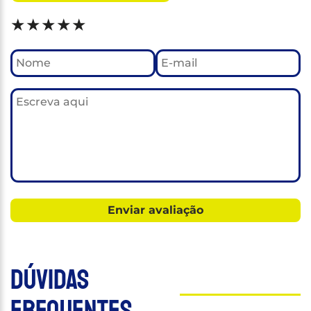
★
★
★
★
★
Dúvidas
Frequentes