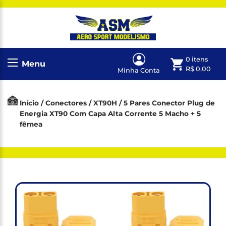
0 itens
Menu
R$
0,00
Minha Conta
Início
/
Conectores
/
XT90H
/ 5 Pares Conector Plug de
Energia XT90 Com Capa Alta Corrente 5 Macho + 5
fêmea