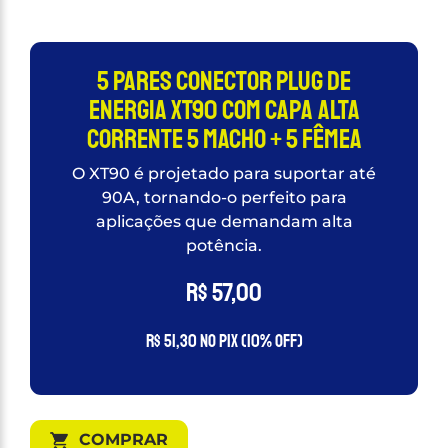
5 Pares Conector Plug de
Energia XT90 Com Capa Alta
Corrente 5 Macho + 5 fêmea
O XT90 é projetado para suportar até
90A, tornando-o perfeito para
aplicações que demandam alta
potência.
R$
57,00
R$
51,30
no PIX (10% OFF)
COMPRAR