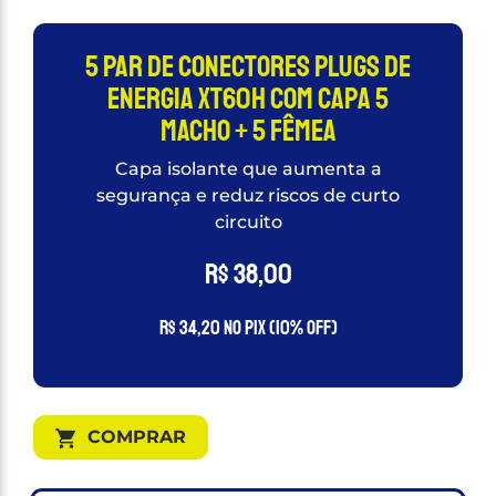
5 Par de Conectores Plugs de
energia XT60H Com Capa 5
Macho + 5 Fêmea
Capa isolante que aumenta a
segurança e reduz riscos de curto
circuito
R$
38,00
R$
34,20
no PIX (10% OFF)
COMPRAR