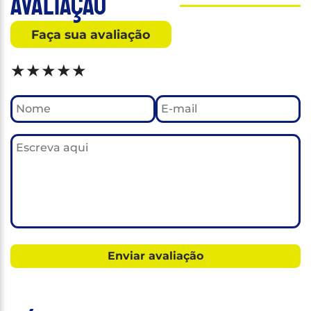
Avaliação
Faça sua avaliação
★
★
★
★
★