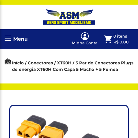
0 itens
Menu
R$
0,00
Minha Conta
Início
/
Conectores
/
XT60H
/ 5 Par de Conectores Plugs
de energia XT60H Com Capa 5 Macho + 5 Fêmea