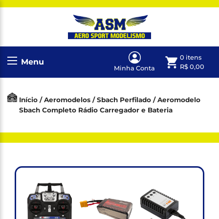
0 itens
Menu
R$
0,00
Minha Conta
Início
/
Aeromodelos
/
Sbach Perfilado
/ Aeromodelo
Sbach Completo Rádio Carregador e Bateria