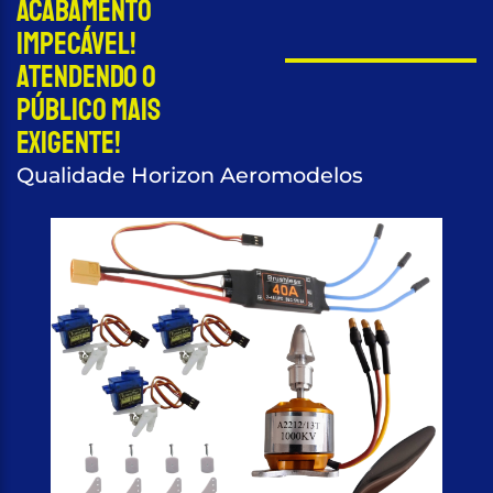
acabamento
impecável!
Atendendo o
público mais
exigente!
Qualidade Horizon Aeromodelos