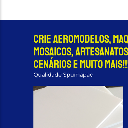
Crie aeromodelos, Ma
Mosaicos, Artesanatos
Cenários e muito mais!!!
Qualidade Spumapac