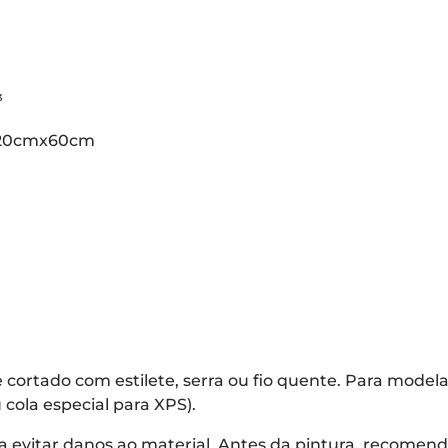
³
 120cmx60cm
cortado com estilete, serra ou fio quente. Para model
 cola especial para XPS).
ara evitar danos ao material. Antes da pintura, recome