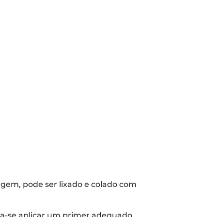
agem, pode ser lixado e colado com
nda-se aplicar um primer adequado.