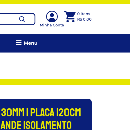
0 itens
R$
0,00
Minha Conta
Menu
30mm 1 Placa 120cm
rande Isolamento