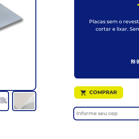
Placas sem o revesti
cortar e lixar. S
R$
9
COMPRAR