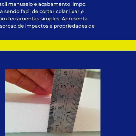
facil manuseio e acabamento limpo.
endo facil de cortar colar lixar e
com ferramentas simples. Apresenta
bsorcao de impactos e propriedades de