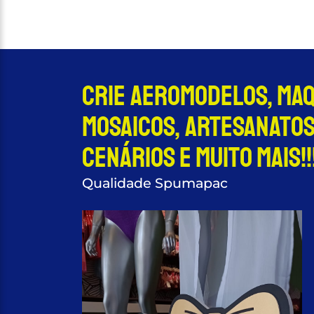
Crie aeromodelos, Ma
Mosaicos, Artesanatos
Cenários e muito mais!!!
Qualidade Spumapac