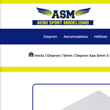
Depron
Aeromodelos
Hélices
Início
/
Depron
/
5mm
/ Depron Xps 5mm 3 