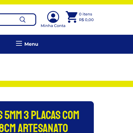
0 itens
R$
0,00
Minha Conta
Menu
 5mm 3 Placas Com
8cm Artesanato