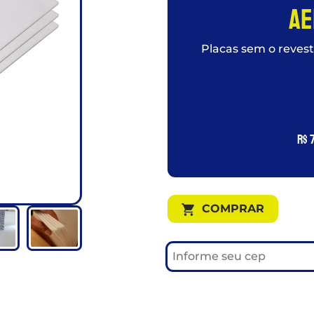
Ae
Placas sem o revesti
R$
7
COMPRAR