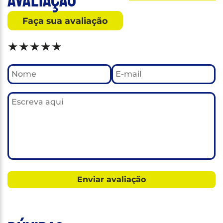
Faça sua avaliação
★
★
★
★
★