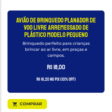
Avião de brinquedo Planador De
Voo Livre Arremessado De
Plástico modelo Pequeno
Brinquedo perfeito para crianças
brincar ao ar livre, em praças e
campos.
R$
18,00
R$
16,20
no PIX (10% OFF)
COMPRAR