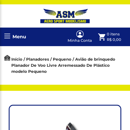
0 itens
Menu
R$
0,00
Minha Conta
Início
/
Planadores
/
Pequeno
/ Avião de brinquedo
Planador De Voo Livre Arremessado De Plástico
modelo Pequeno