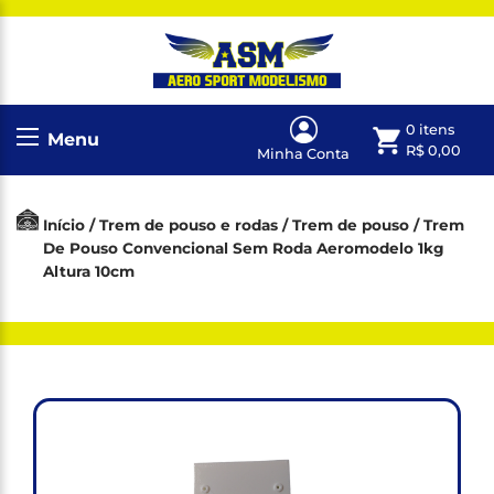
0 itens
Menu
R$
0,00
Minha Conta
Início
/
Trem de pouso e rodas
/
Trem de pouso
/ Trem
De Pouso Convencional Sem Roda Aeromodelo 1kg
Altura 10cm