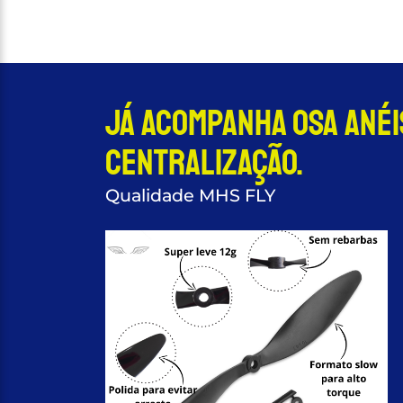
Já acompanha osa anéi
centralização.
Qualidade MHS FLY