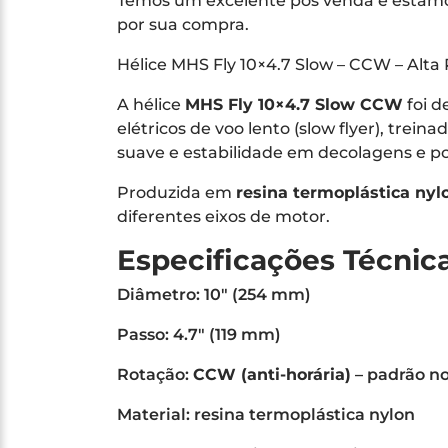
Temos um excelente pós venda e estamos
por sua compra.
Hélice MHS Fly 10×4.7 Slow – CCW – Alta
A hélice
MHS Fly 10×4.7 Slow CCW
foi d
elétricos de voo lento (slow flyer), trei
suave e estabilidade em decolagens e p
Produzida em
resina termoplástica nyl
diferentes eixos de motor.
Especificações Técnic
Diâmetro: 10″ (254 mm)
Passo: 4.7″ (119 mm)
Rotação:
CCW (anti-horária)
– padrão no
Material: resina termoplástica nylon