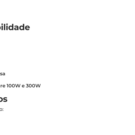
ilidade
asa
tre 100W e 300W
os
o: