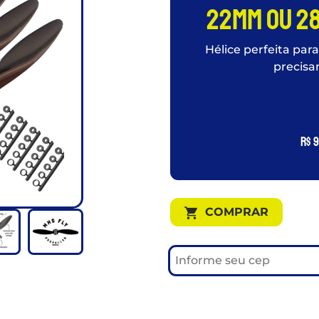
22mm ou 2
Hélice perfeita par
precisa
R$
9
COMPRAR