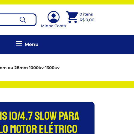
0 itens
R$
0,00
Minha Conta
Menu
22mm ou 28mm 1000kv-1300kv
hs 10/4.7 Slow Para
o Motor Elétrico