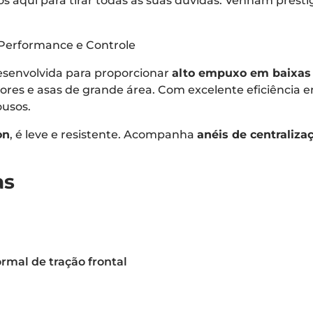
 aqui para tirar todas as suas dúvidas. Venham presti
 Performance e Controle
esenvolvida para proporcionar
alto empuxo em baixas
nadores e asas de grande área. Com excelente eficiência 
ousos.
on
, é leve e resistente. Acompanha
anéis de centraliza
as
rmal de tração frontal