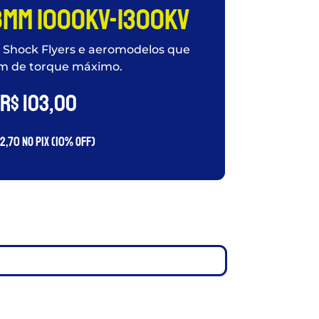
8mm 1000kv-1300kv
a Shock Flyers e aeromodelos que
m de torque máximo.
R$
103,00
2,70
no PIX (10% OFF)