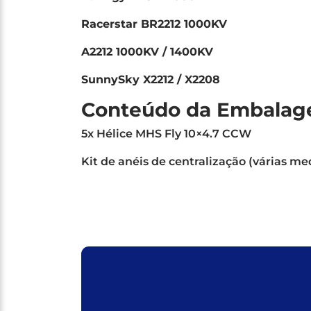
Racerstar BR2212 1000KV
A2212 1000KV / 1400KV
SunnySky X2212 / X2208
Conteúdo da Embala
5x Hélice MHS Fly 10×4.7 CCW
Kit de anéis de centralização (várias me