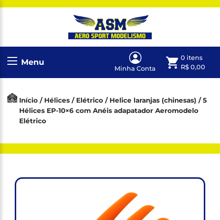
0 itens
Menu
R$
0,00
Minha Conta
Início
/
Hélices
/
Elétrico
/
Helice laranjas (chinesas)
/ 5
Hélices EP-10×6 com Anéis adapatador Aeromodelo
Elétrico