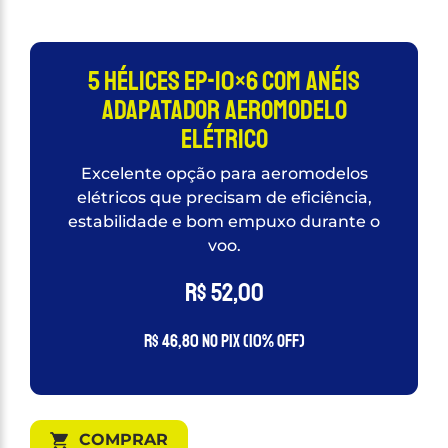
5 Hélices EP-10×6 com Anéis
adapatador Aeromodelo
Elétrico
Excelente opção para aeromodelos
elétricos que precisam de eficiência,
estabilidade e bom empuxo durante o
voo.
R$
52,00
R$
46,80
no PIX (10% OFF)
COMPRAR