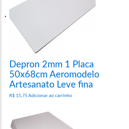
As
opções
podem
ser
escolhidas
na
página
do
produto
Depron 2mm 1 Placa
50x68cm Aeromodelo
Artesanato Leve fina
R$
15,75
Adicionar ao carrinho