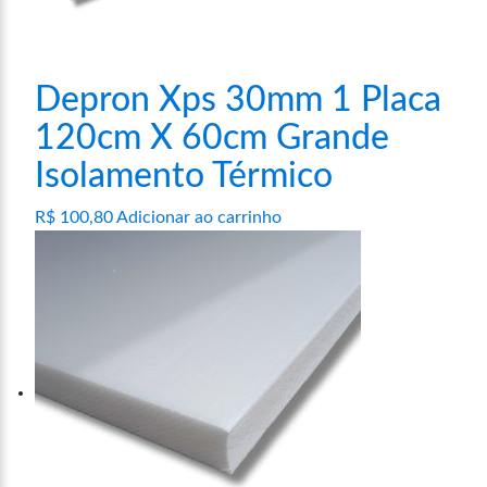
na
página
do
produto
Depron Xps 30mm 1 Placa
120cm X 60cm Grande
Isolamento Térmico
R$
100,80
Adicionar ao carrinho