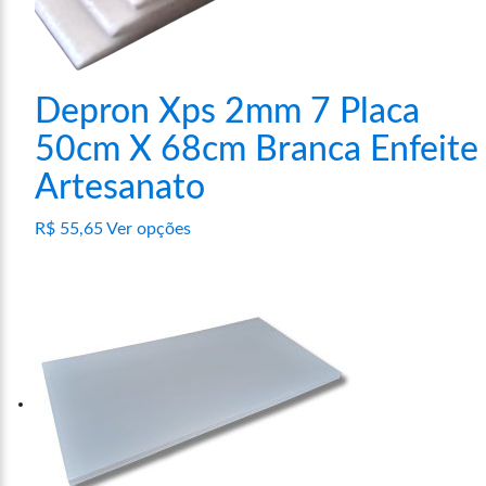
Depron Xps 2mm 7 Placa
50cm X 68cm Branca Enfeite
Artesanato
Este
R$
55,65
Ver opções
produto
tem
várias
variantes.
As
opções
podem
ser
escolhidas